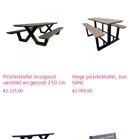
Dierenverblijven
Gaas&Beugels
Diversen
Sale
Picknicktafel kruispoot
Hoge picknicktafel, bar
verzinkt en gecoat 250 cm
tafel
€
2.125,00
€
2.099,00