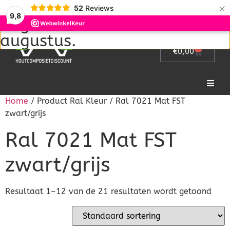
Wij zijn met vakantie van 1
×
52
Reviews
9,8
augustus tot en met 22
augustus.
0
€
0,00
Home
/ Product Ral Kleur / Ral 7021 Mat FST
Home
zwart/grijs
Ral 7021 Mat FST
Picknicktafel
zwart/grijs
Tuinmeubelen
Tuinhek
Resultaat 1–12 van de 21 resultaten wordt getoond
Bloembakken