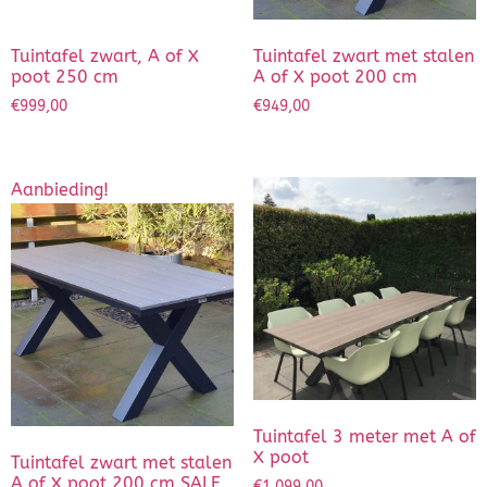
Tuintafel zwart, A of X
Tuintafel zwart met stalen
poot 250 cm
A of X poot 200 cm
€
999,00
€
949,00
Aanbieding!
Tuintafel 3 meter met A of
X poot
Tuintafel zwart met stalen
A of X poot 200 cm SALE
€
1.099,00