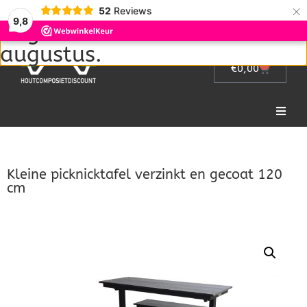
Wij zijn met vakantie van 1
×
52
Reviews
9,8
augustus tot en met 22
augustus.
0
€
0,00
Home
Kleine picknicktafel verzinkt en gecoat 120
Picknicktafel
cm
Tuinmeubelen
Tuinhek
Bloembakken