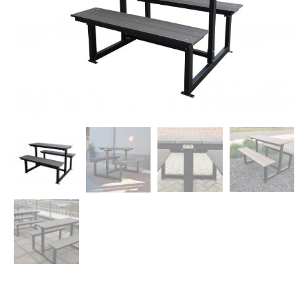
Dierenverblijven
Gaas&Beugels
Diversen
Sale