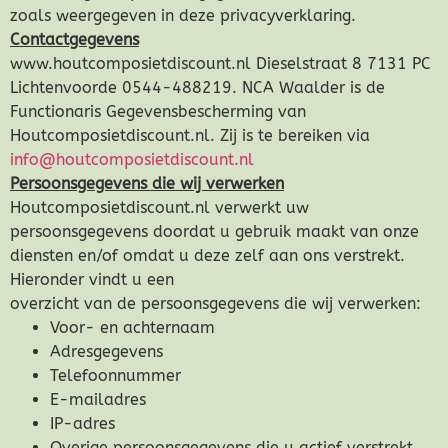
zoals weergegeven in deze privacyverklaring.
Dierenverblijven
Contactgegevens
www.houtcomposietdiscount.nl Dieselstraat 8 7131 PC
Gaas&Beugels
Lichtenvoorde 0544-488219. NCA Waalder is de
Functionaris Gegevensbescherming van
Houtcomposietdiscount.nl. Zij is te bereiken via
Diversen
info@houtcomposietdiscount.nl
Persoonsgegevens die wij verwerken
Sale
Houtcomposietdiscount.nl verwerkt uw
persoonsgegevens doordat u gebruik maakt van onze
diensten en/of omdat u deze zelf aan ons verstrekt.
Hieronder vindt u een
overzicht van de persoonsgegevens die wij verwerken:
Voor- en achternaam
Adresgegevens
Telefoonnummer
E-mailadres
IP-adres
Overige persoonsgegevens die u actief verstrekt