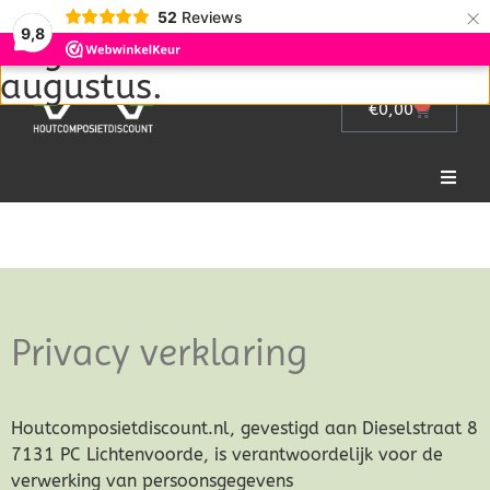
Wij zijn met vakantie van 1
×
52
Reviews
9,8
augustus tot en met 22
augustus.
0
€
0,00
Privacy verklaring
Home
Picknicktafel
Privacy verklaring
Tuinmeubelen
Tuinhek
Houtcomposietdiscount.nl, gevestigd aan Dieselstraat 8
7131 PC Lichtenvoorde, is verantwoordelijk voor de
Bloembakken
verwerking van persoonsgegevens