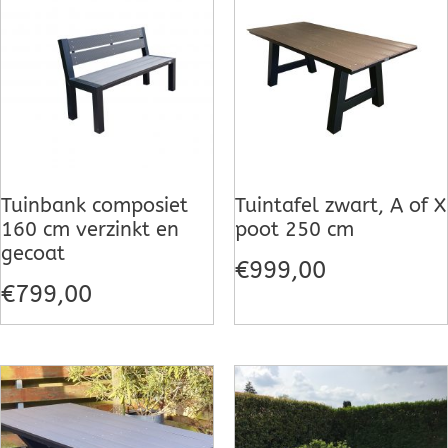
Dierenverblijven
Gaas&Beugels
Diversen
Sale
Tuinbank composiet
Tuintafel zwart, A of X
160 cm verzinkt en
poot 250 cm
gecoat
€
999,00
€
799,00