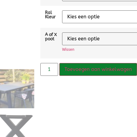
Ral
Kleur
A of X
poot
Wissen
Toevoegen aan winkelwagen