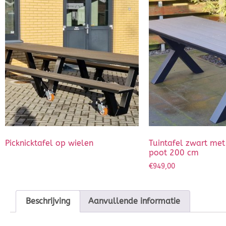
Picknicktafel op wielen
Tuintafel zwart met
poot 200 cm
€
949,00
Beschrijving
Aanvullende informatie