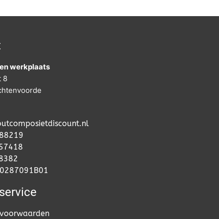
t
en werkplaats
t 8
chtenvoorde
utcomposietdiscount.nl
88219
57418
68382
50287091B01
service
voorwaarden