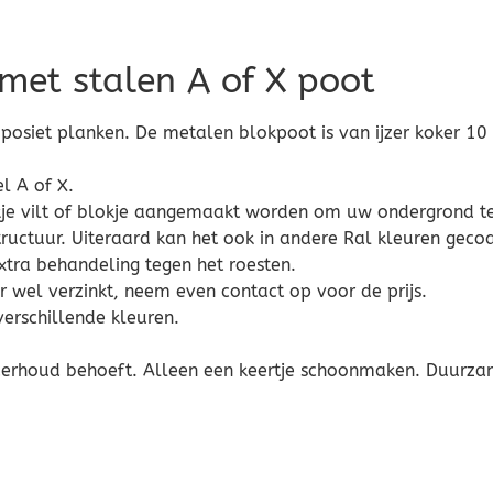
met stalen A of X poot
posiet planken. De metalen blokpoot is van ijzer koker 1
l A of X.
stukje vilt of blokje aangemaakt worden om uw ondergrond 
tructuur. Uiteraard kan het ook in andere Ral kleuren geco
extra behandeling tegen het roesten.
 wel verzinkt, neem even contact op voor de prijs.
erschillende kleuren.
derhoud behoeft. Alleen een keertje schoonmaken. Duurza