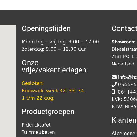
Openingstijden
Contac
Maandag – vrijdag: 9:00 – 17:00
Showroom 
Zaterdag: 9.00 – 12.00 uur
Dieselstraa
7131 PC Li
Onze
Nederland
vrije/vakantiedagen:
info@ho
Gesloten:
0544-4
Bouwvak: week 32-33-34
06-
144
1 t/m 22 aug.
KVK: 520
BTW: NL8
Productgroepen
Klanten
Picknicktafel
Tuinmeubelen
Algemene 