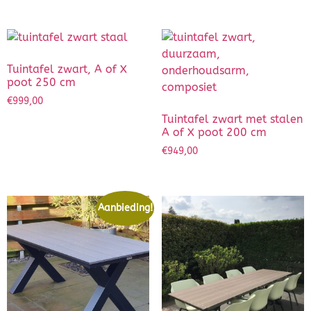
Tuintafel zwart, A of X
poot 250 cm
€
999,00
Tuintafel zwart met stalen
A of X poot 200 cm
€
949,00
Aanbieding!