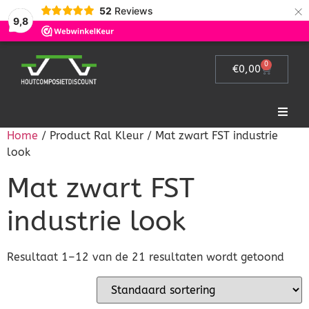
×
52
Reviews
9,8
0
€
0,00
Home
/ Product Ral Kleur / Mat zwart FST industrie
Home
look
Mat zwart FST
Picknicktafel
industrie look
Tuinmeubelen
Tuinhek
Resultaat 1–12 van de 21 resultaten wordt getoond
Bloembakken