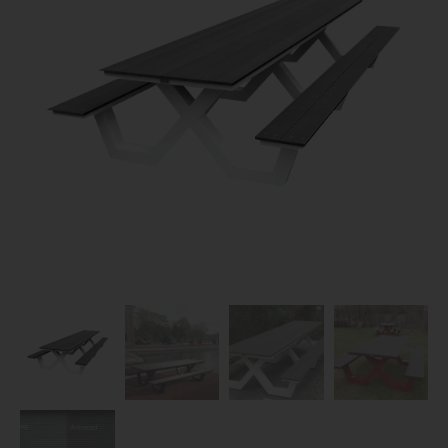
Dierenverblijven
Gaas&Beugels
Diversen
Sale