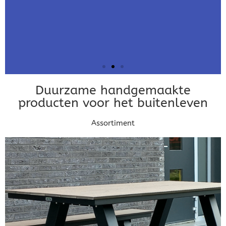
Dierenverblijven
Gaas&Beugels
Diversen
Duurzame handgemaakte
Projecten en
Sale
producten voor het buitenleven
opdrachtgevers
Assortiment
Klik Hier