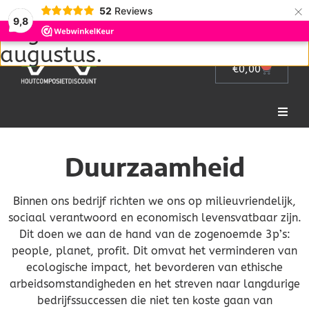
Wij zijn met vakantie van 1
×
52
Reviews
9,8
augustus tot en met 22
augustus.
0
€
0,00
Home
Duurzaamheid
Picknicktafel
Binnen ons bedrijf richten we ons op milieuvriendelijk,
Tuinmeubelen
sociaal verantwoord en economisch levensvatbaar zijn.
Dit doen we aan de hand van de zogenoemde 3p’s:
people, planet, profit. Dit omvat het verminderen van
Tuinhek
ecologische impact, het bevorderen van ethische
arbeidsomstandigheden en het streven naar langdurige
Bloembakken
bedrijfssuccessen die niet ten koste gaan van