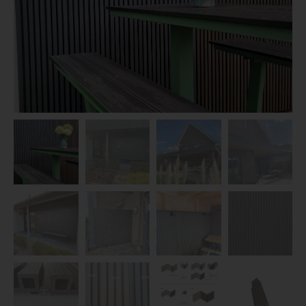
Dierenverblijven
Gaas&Beugels
Diversen
Sale