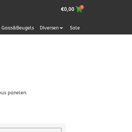
0
€
0,00
Gaas&Beugels
Diversen
Sale
bus panelen.