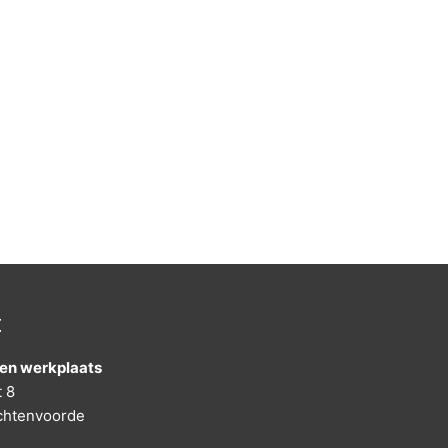
t
en werkplaats
t 8
chtenvoorde