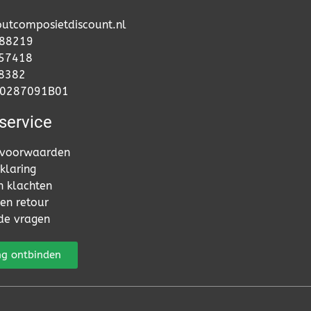
utcomposietdiscount.nl
88219
57418
68382
50287091B01
service
voorwaarden
klaring
n klachten
en retour
de vragen
ng ontbinden