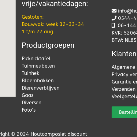
vrije/vakantiedagen:
info@ho
Gesloten:
0544-4
Bouwvak: week 32-33-34
06-
144
1 t/m 22 aug.
KVK: 520
BTW: NL8
Productgroepen
Klanten
Picknicktafel
Tuinmeubelen
Algemene 
Tuinhek
Privacy ver
Bloembakken
Garantie e
Dierenverblijven
Verzenden 
Gaas
Veelgestel
Diversen
Foto’s
Bestelli
right © 2024 Houtcomposiet discount