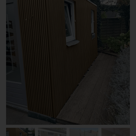
Dierenverblijven
Gaas&Beugels
Diversen
Sale