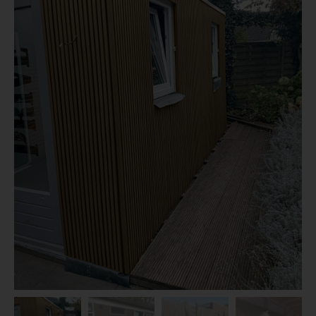
Dierenverblijven
Gaas&Beugels
Diversen
Sale