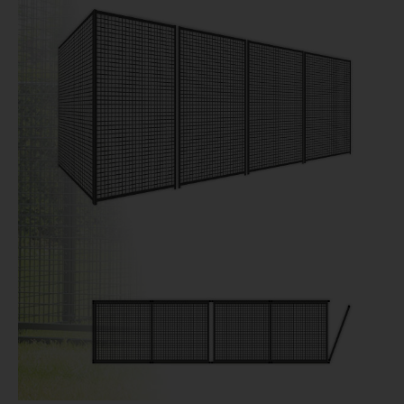
Dierenverblijven
Gaas&Beugels
Diversen
Sale