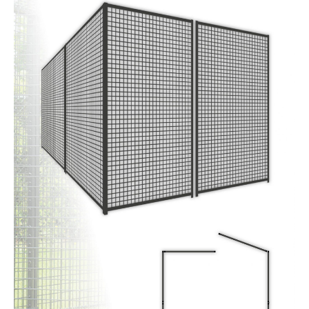
Dierenverblijven
Gaas&Beugels
Diversen
Sale