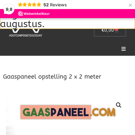
Wij zijn met vakantie van 1
×
52
Reviews
9,8
augustus tot en met 22
augustus.
0
€
0,00
Home
Gaaspaneel opstelling 2 x 2 meter
Picknicktafel
Tuinmeubelen
Tuinhek
Bloembakken