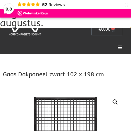
Wij zijn met vakantie van 1
×
52
Reviews
9,8
augustus tot en met 22
augustus.
0
€
0,00
Home
Gaas Dakpaneel zwart 102 x 198 cm
Picknicktafel
Tuinmeubelen
Tuinhek
Bloembakken