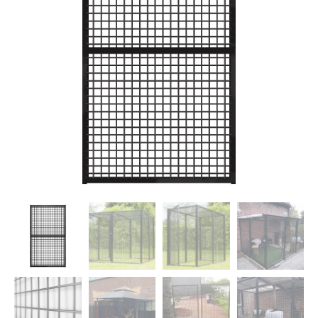
Dierenverblijven
Gaas&Beugels
Diversen
Sale