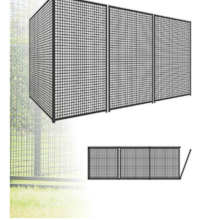
Dierenverblijven
Gaas&Beugels
Diversen
Sale