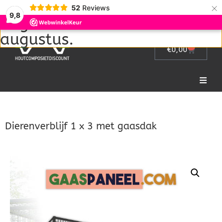
Wij zijn met vakantie van 1
×
52
Reviews
9,8
augustus tot en met 22
augustus.
0
€
0,00
Home
Dierenverblijf 1 x 3 met gaasdak
Picknicktafel
Tuinmeubelen
Tuinhek
Bloembakken