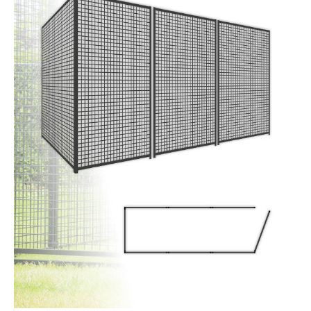
Dierenverblijven
Gaas&Beugels
Diversen
Sale