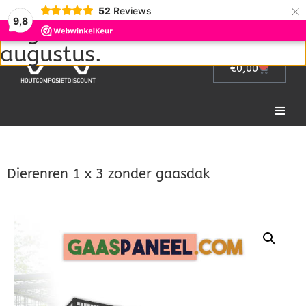
Wij zijn met vakantie van 1
×
52
Reviews
9,8
augustus tot en met 22
augustus.
0
€
0,00
Home
Dierenren 1 x 3 zonder gaasdak
Picknicktafel
Tuinmeubelen
Tuinhek
Bloembakken