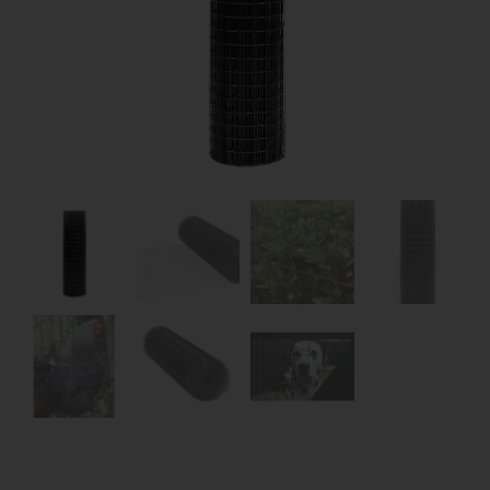
Dierenverblijven
Gaas&Beugels
Diversen
Sale