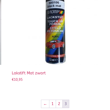
Lakstift Mat zwart
€
10,95
←
1
2
3