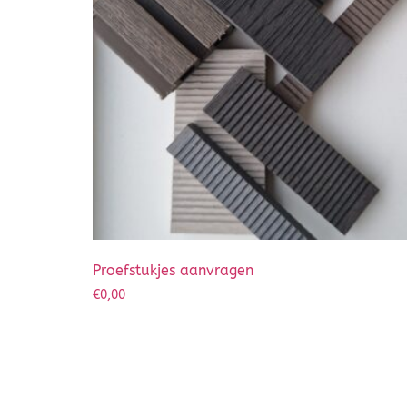
Proefstukjes aanvragen
€
0,00