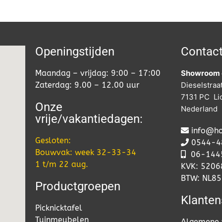
Openingstijden
Contac
Maandag – vrijdag: 9:00 – 17:00
Showroom 
Zaterdag: 9.00 – 12.00 uur
Dieselstraa
7131 PC Li
Onze
Nederland
vrije/vakantiedagen:
info@ho
Gesloten:
0544-4
Bouwvak: week 32-33-34
06-
144
1 t/m 22 aug.
KVK: 520
BTW: NL8
Productgroepen
Klanten
Picknicktafel
Tuinmeubelen
Algemene 