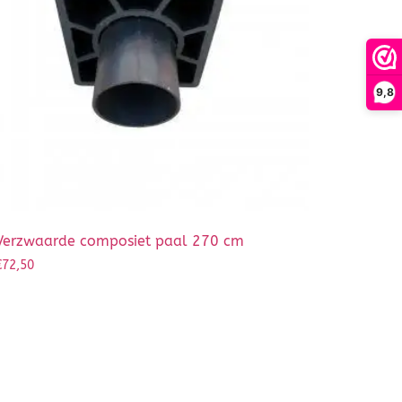
9,8
Verzwaarde composiet paal 270 cm
€
72,50