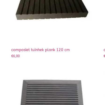
composiet tuinhek plank 120 cm
€
6,00