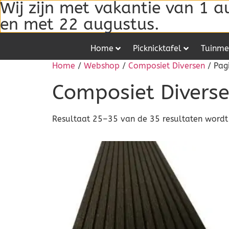
Wij zijn met vakantie van 1 a
en met 22 augustus.
Home
Picknicktafel
Tuinme
Home
/
Webshop
/
Composiet Diversen
/ Pag
Composiet Divers
Resultaat 25–35 van de 35 resultaten word