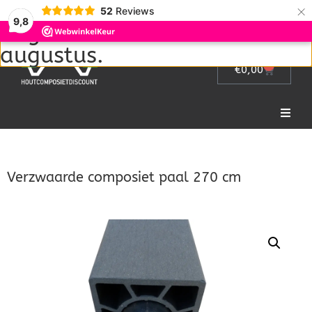
Wij zijn met vakantie van 1
×
52
Reviews
9,8
augustus tot en met 22
augustus.
0
€
0,00
Home
Verzwaarde composiet paal 270 cm
Picknicktafel
Tuinmeubelen
Tuinhek
Bloembakken