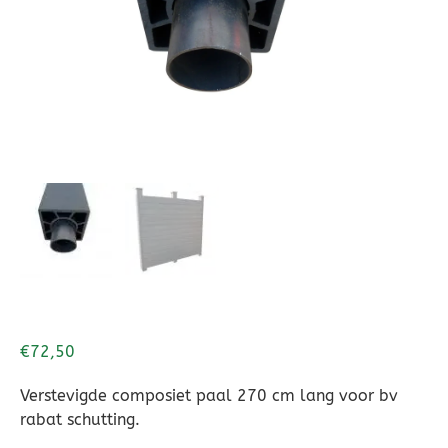
Dierenverblijven
Gaas&Beugels
Diversen
Sale
€
72,50
Verstevigde composiet paal 270 cm lang voor bv
rabat schutting.