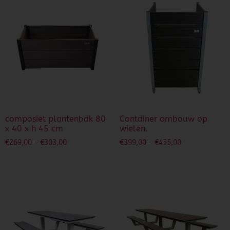
composiet plantenbak 80
Container ombouw op
x 40 x h 45 cm
wielen.
€
269,00
-
€
303,00
€
399,00
-
€
455,00