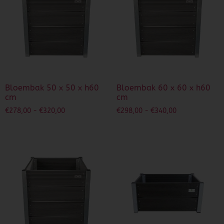
Dierenverblijven
Gaas&Beugels
Diversen
Bloembak 50 x 50 x h60
Bloembak 60 x 60 x h60
Sale
cm
cm
€
278,00
-
€
320,00
€
298,00
-
€
340,00