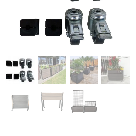
Dierenverblijven
Gaas&Beugels
Diversen
Sale