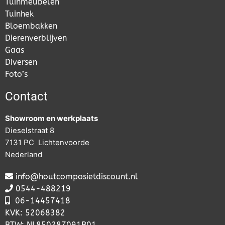
Tuinmeubelen
Tuinhek
Bloembakken
Dierenverblijven
Gaas
Diversen
Foto’s
Contact
Showroom en werkplaats
Dieselstraat 8
7131 PC Lichtenvoorde
Nederland
info@houtcomposietdiscount.nl
0544-488219
06-
14457418
KVK: 52068382
BTW: NL850287091B01