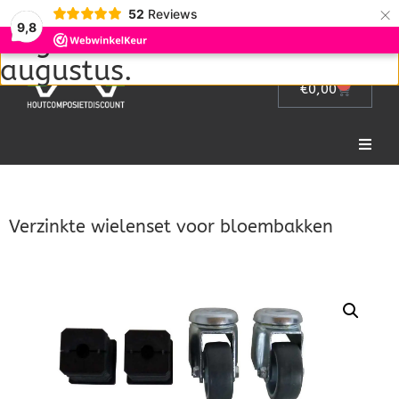
Wij zijn met vakantie van 1
×
52
Reviews
9,8
augustus tot en met 22
augustus.
0
€
0,00
Home
Verzinkte wielenset voor bloembakken
Picknicktafel
Tuinmeubelen
Tuinhek
Bloembakken