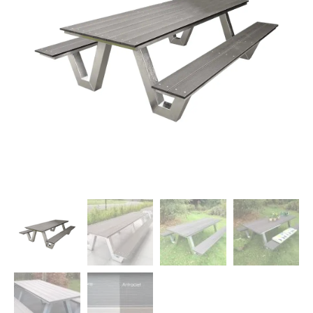
Dierenverblijven
Gaas&Beugels
Diversen
Sale