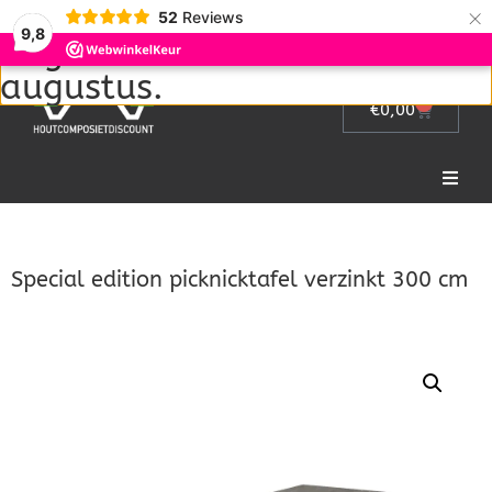
Wij zijn met vakantie van 1
×
52
Reviews
9,8
augustus tot en met 22
augustus.
0
€
0,00
Home
Special edition picknicktafel verzinkt 300 cm
Picknicktafel
Tuinmeubelen
Tuinhek
Bloembakken