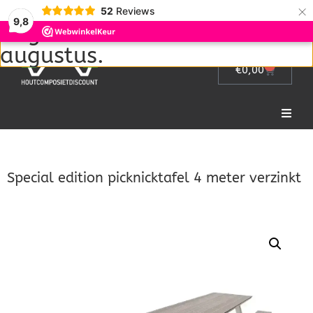
Wij zijn met vakantie van 1
×
52
Reviews
9,8
augustus tot en met 22
augustus.
0
€
0,00
Home
Special edition picknicktafel 4 meter verzinkt
Picknicktafel
Tuinmeubelen
Tuinhek
Bloembakken