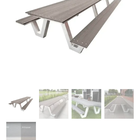
Dierenverblijven
Gaas&Beugels
Diversen
Sale