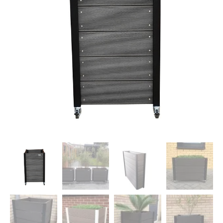
Dierenverblijven
Gaas&Beugels
Diversen
Sale