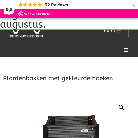
Wij zijn met vakantie van 1
×
52
Reviews
9,8
augustus tot en met 22
augustus.
0
€
0,00
Home
Plantenbakken met gekleurde hoeken
Picknicktafel
Tuinmeubelen
Tuinhek
Bloembakken