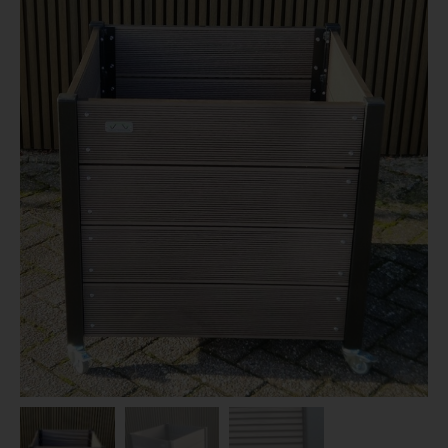
Dierenverblijven
Gaas&Beugels
Diversen
Sale