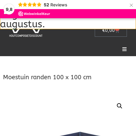
Wij zijn met vakantie van 1
×
52
Reviews
9,8
augustus tot en met 22
augustus.
0
€
0,00
Home
Moestuin randen 100 x 100 cm
Picknicktafel
Tuinmeubelen
Tuinhek
Bloembakken