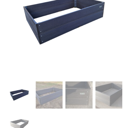
Dierenverblijven
Gaas&Beugels
Diversen
Sale