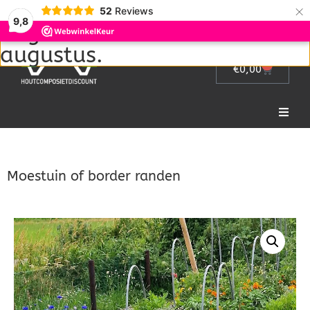
Wij zijn met vakantie van 1
×
52
Reviews
9,8
augustus tot en met 22
augustus.
0
€
0,00
Home
Moestuin of border randen
Picknicktafel
Tuinmeubelen
Tuinhek
Bloembakken