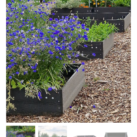
Dierenverblijven
Gaas&Beugels
Diversen
Sale