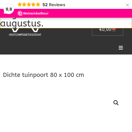
Wij zijn met vakantie van 1
×
52
Reviews
9,8
augustus tot en met 22
augustus.
0
€
0,00
Home
Dichte tuinpoort 80 x 100 cm
Picknicktafel
Tuinmeubelen
Tuinhek
Bloembakken