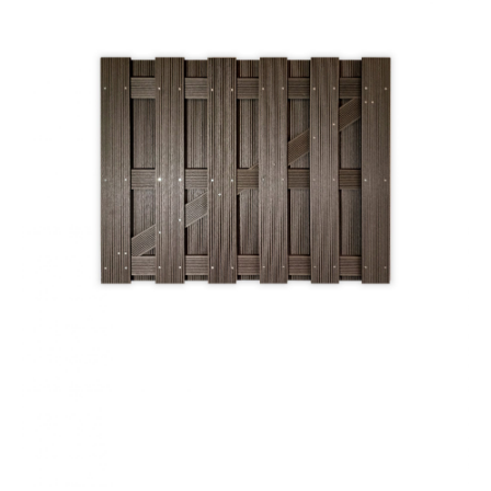
Dierenverblijven
Gaas&Beugels
Diversen
Sale