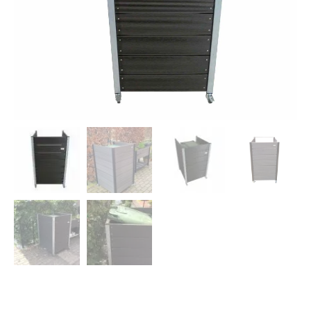
Dierenverblijven
Gaas&Beugels
Diversen
Sale