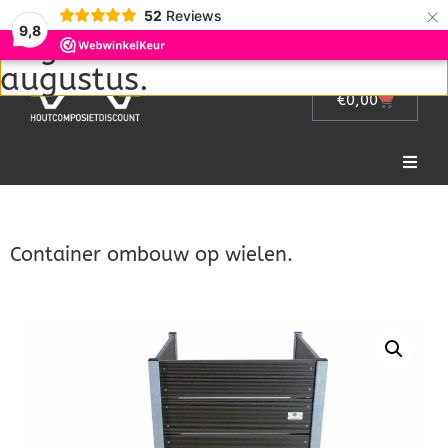
Wij zijn met vakantie van 1
×
52
Reviews
9,8
augustus tot en met 22
augustus.
0
€
0,00
Home
Container ombouw op wielen.
Picknicktafel
Tuinmeubelen
Tuinhek
Bloembakken