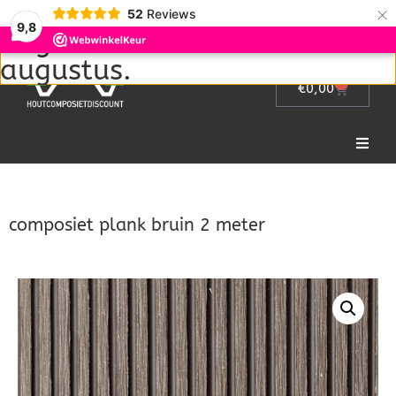
Wij zijn met vakantie van 1
×
52
Reviews
9,8
augustus tot en met 22
augustus.
0
€
0,00
Home
composiet plank bruin 2 meter
Picknicktafel
Tuinmeubelen
Tuinhek
Bloembakken