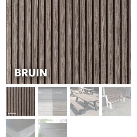
Dierenverblijven
Gaas&Beugels
Diversen
Sale