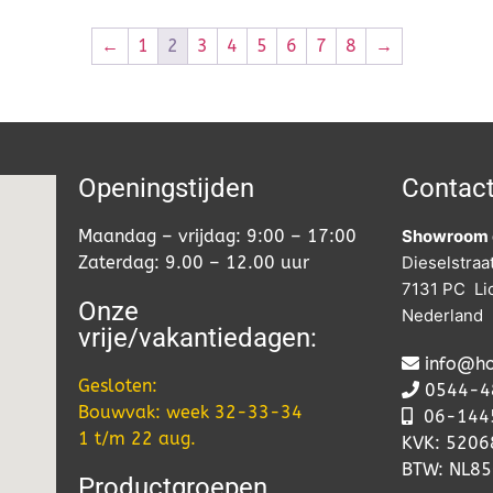
←
1
2
3
4
5
6
7
8
→
Openingstijden
Contac
Maandag – vrijdag: 9:00 – 17:00
Showroom 
Zaterdag: 9.00 – 12.00 uur
Dieselstraa
7131 PC Li
Onze
Nederland
vrije/vakantiedagen:
info@ho
Gesloten:
0544-4
Bouwvak: week 32-33-34
06-
144
1 t/m 22 aug.
KVK: 520
BTW: NL8
Productgroepen