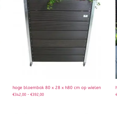
hoge bloembak 80 x 28 x h80 cm op wielen
€
342,00
-
€
392,00