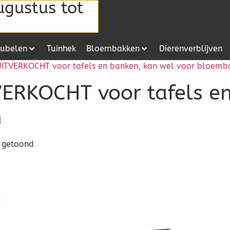
ugustus tot
ubelen
Tuinhek
Bloembakken
Dierenverblijven
 UITVERKOCHT voor tafels en banken, kan wel voor bloemb
VERKOCHT voor tafels e
n
t getoond