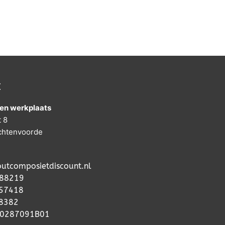
t
en werkplaats
t 8
chtenvoorde
utcomposietdiscount.nl
88219
57418
68382
50287091B01