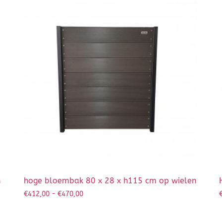
n
hoge bloembak 80 x 28 x h115 cm op wielen
€
412,00
-
€
470,00