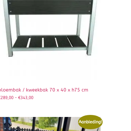
bloembak / kweekbak 70 x 40 x h75 cm
€
289,00
-
€
343,00
Aanbieding!