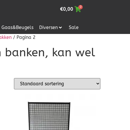
0
€
0,00
Gaas&Beugels
Diversen
Sale
akken
/ Pagina 2
n banken, kan wel