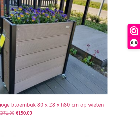
9,8
hoge bloembak 80 x 28 x h80 cm op wielen
€
371,00
€
150,00