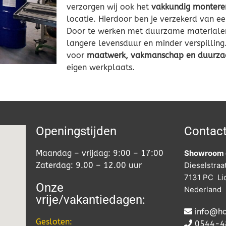
verzorgen wij ook het
vakkundig montere
locatie. Hierdoor ben je verzekerd van ee
Door te werken met duurzame materialen 
langere levensduur en minder verspillin
voor
maatwerk, vakmanschap en duurz
eigen werkplaats.
Openingstijden
Contac
Maandag – vrijdag: 9:00 – 17:00
Showroom 
Zaterdag: 9.00 – 12.00 uur
Dieselstraa
7131 PC Li
Onze
Nederland
vrije/vakantiedagen:
info@ho
Gesloten:
0544-4