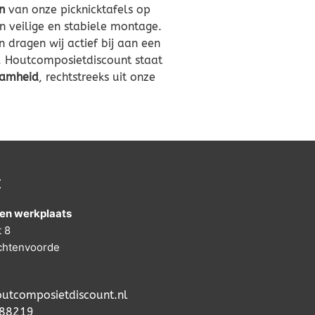
n
van onze picknicktafels op
n veilige en stabiele montage.
dragen wij actief bij aan een
g. Houtcomposietdiscount staat
aamheid
, rechtstreeks uit onze
t
en werkplaats
t 8
chtenvoorde
utcomposietdiscount.nl
88219