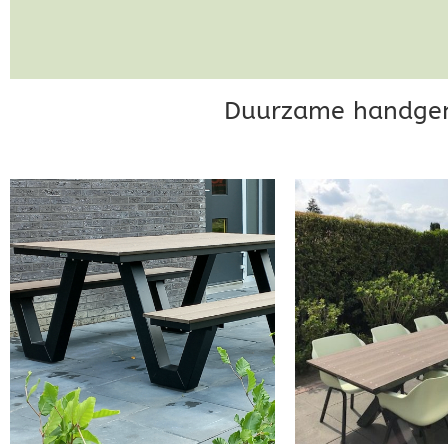
Duurzame handgem
Projecten en
opdrachtgevers
Klik Hier