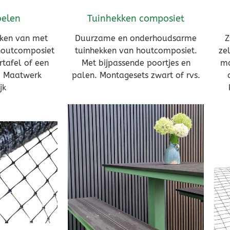
elen
Tuinhekken composiet
nken van met
Duurzame en onderhoudsarme
Z
houtcomposiet
tuinhekken van houtcomposiet.
ze
tafel of een
Met bijpassende poortjes en
ma
. Maatwerk
palen. Montagesets zwart of rvs.
jk