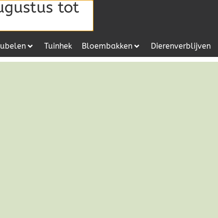
ugustus tot
ubelen
Tuinhek
Bloembakken
Dierenverblijven