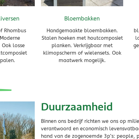
iversen
Bloembakken
of Rhombus
Handgemaakte bloembakken.
bl
 Moderne
Stalen hoeken met houtcomposiet
l
 Ook losse
planken. Verkrijgbaar met
ge
utcomposiet
klimopscherm of wielensets. Ook
palen.
maatwerk mogelijk.
el
staat altijd voor je 
Duurzaamheid
Binnen ons bedrijf richten we ons op milie
verantwoord en economisch levensvatbaa
hand van de zogenoemde 3p’s: people, pl