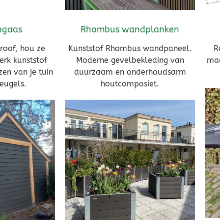
ngaas
Rhombus wandplanken
roof, hou ze
Kunststof Rhombus wandpaneel.
R
Sterk kunststof
Moderne gevelbekleding van
maa
en van je tuin
duurzaam en onderhoudsarm
eugels.
houtcomposiet.